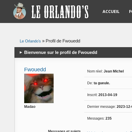
ACCUEIL
F
R
»
Profil de Fwouedd
Le Orlando's
L
Bienvenue sur le profil de Fwouedd
R
N
Fwouedd
Nom réel:
Jean Michel
S
De:
ta gueule.
Inscrit:
2013-04-19
S
Dernier message:
2023-12-
Madao
Messages:
235
Messages et sujets