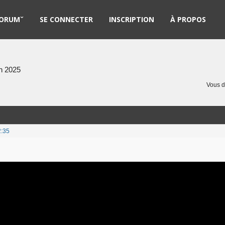
ORUMˇ
SE CONNECTER
INSCRIPTION
À PROPOS
ègles
en 2025
iste des membres
Vous 
echercher
ouveaux messages
2:35
ujets actifs
ujets sans réponse