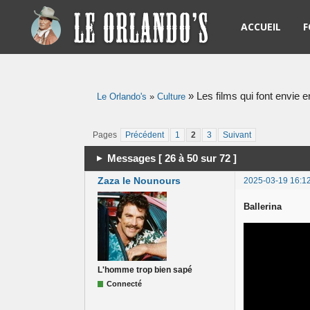
ACCUEIL
F
R
»
Les films qui font envie 
Le Orlando's
»
Culture
L
R
Pages
Précédent
1
2
3
Suivant
Messages [ 26 à 50 sur 72 ]
N
Zaza le Nounours
2025-03-19 16:1
S
Ballerina
S
L'homme trop bien sapé
Connecté