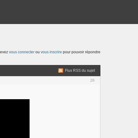
devez
vous connecter
ou
vous inscrire
pour pouvoir répondre
Flux RSS du sujet
26