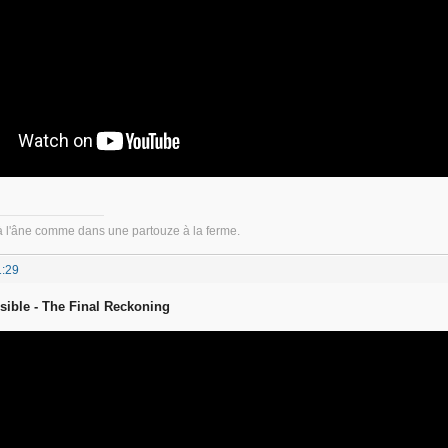
à l'âne comme dans une partouze à la ferme.
1:29
sible - The Final Reckoning