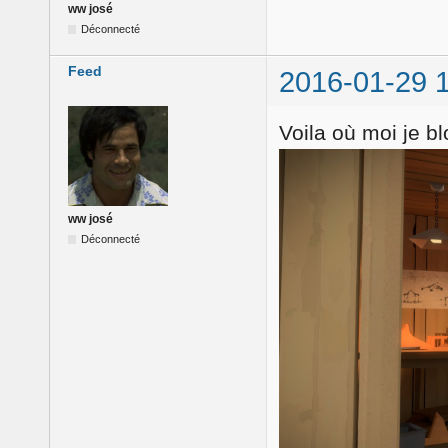
ww josé
Déconnecté
Feed
2016-01-29 
Voila où moi je b
ww josé
Déconnecté