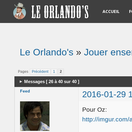
ACCUEIL
F
R
L
Le Orlando's
»
Jouer ens
R
N
Pages
Précédent
1
2
Messages [ 26 à 40 sur 40 ]
S
Feed
2016-01-29 
S
Pour Oz:
http://imgur.com