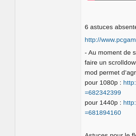
6 astuces absent
http://www.pcgame
- Au moment de s
faire un scrolldow
mod permet d’agra
pour 1080p :
http
=682342399
pour 1440p :
http
=681894160
Astuces pour le fl