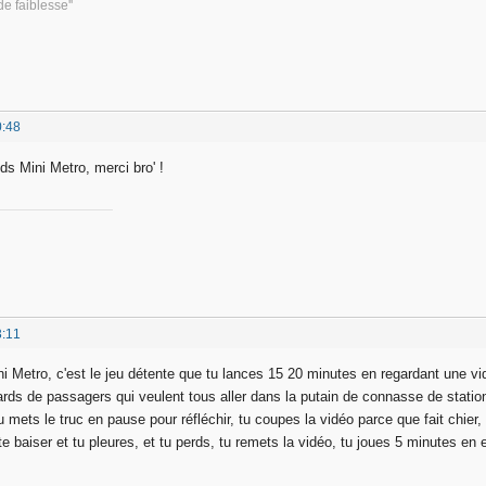
e faiblesse''
0:48
ds Mini Metro, merci bro' !
3:11
ni Metro, c'est le jeu détente que tu lances 15 20 minutes en regardant une vi
rds de passagers qui veulent tous aller dans la putain de connasse de station q
u mets le truc en pause pour réfléchir, tu coupes la vidéo parce que fait chier,
e baiser et tu pleures, et tu perds, tu remets la vidéo, tu joues 5 minutes en 