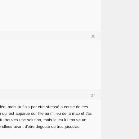
36
37
déo, mais tu finis par etre stressé a cause de ces
ui est apparue sur l'ile au milieu de la map et t'as
 tu trouves une solution, mais le jeu lui trouve un
endless avant d'être dégouté du truc jusqu'au