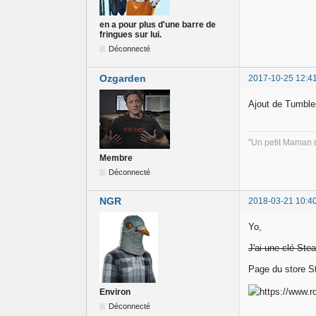
en a pour plus d'une barre de
fringues sur lui.
Déconnecté
Ozgarden
2017-10-25 12:4
Ajout de Tumbl
''Un petit Maman d
Membre
Déconnecté
NGR
2018-03-21 10:4
Yo,
J'ai une clé St
Page du store 
Environ
Déconnecté