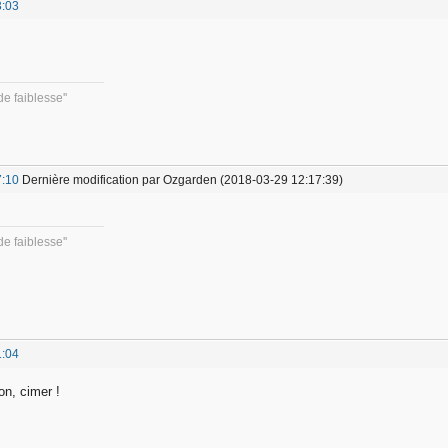
3:03
e faiblesse''
7:10
Dernière modification par Ozgarden (2018-03-29 12:17:39)
e faiblesse''
1:04
n, cimer !