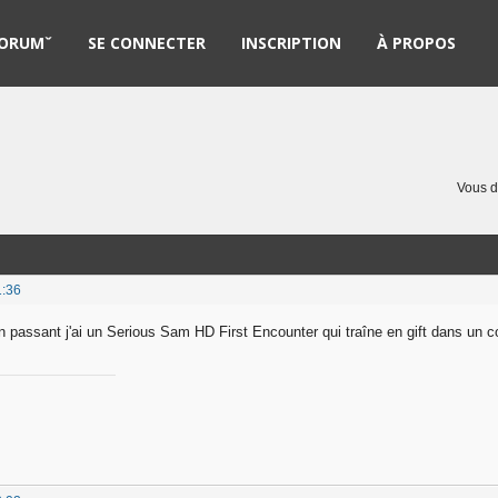
ORUMˇ
SE CONNECTER
INSCRIPTION
À PROPOS
ègles
iste des membres
Vous 
echercher
ouveaux messages
1:36
ujets actifs
 en passant j'ai un Serious Sam HD First Encounter qui traîne en gift dans un co
ujets sans réponse