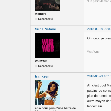
''Un petit Maman d
Membre
Déconnecté
SupaPictave
2018-03-29 09:0
Oh, cool, je pren
WubWub
WubWub
Déconnecté
trankzen
2018-03-29 10:1
Ah c'est cool Mi
putains de conna
plus de tunnel, t
autre moyen de t
lendemain.
en a pour plus d'une barre de