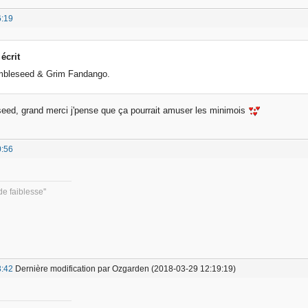
6:19
écrit
mbleseed & Grim Fandango.
seed, grand merci j'pense que ça pourrait amuser les minimois
0:56
e faiblesse''
3:42
Dernière modification par Ozgarden (2018-03-29 12:19:19)