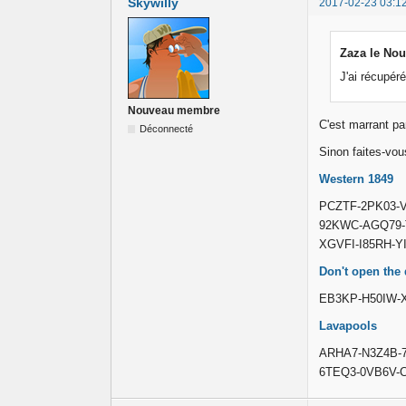
Skywilly
2017-02-23 03:1
Zaza le Nou
J'ai récupér
Nouveau membre
C'est marrant pa
Déconnecté
Sinon faites-vou
Western 1849
PCZTF-2PK03-
92KWC-AGQ79-
XGVFI-I85RH-Y
Don't open the
EB3KP-H50IW-X
Lavapools
ARHA7-N3Z4B-
6TEQ3-0VB6V-