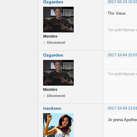
Ozgarden
2017-02-23 15:5
Thx Vieux.
''Un petit Maman d
Membre
Déconnecté
Ozgarden
2017-10-04 15:0
''Un petit Maman d
Membre
Déconnecté
trankzen
2017-10-04 23:0
Je prena Apotheo