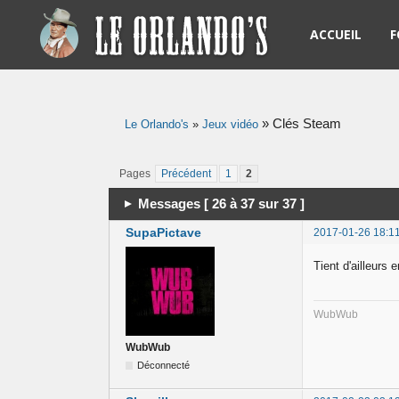
ACCUEIL
F
R
»
Clés Steam
Le Orlando's
»
Jeux vidéo
L
R
Pages
Précédent
1
2
Messages [ 26 à 37 sur 37 ]
N
SupaPictave
2017-01-26 18:1
S
Tient d'ailleurs
S
WubWub
WubWub
Déconnecté