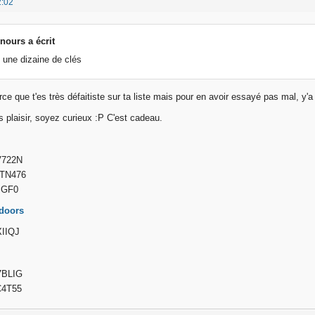
2:02
nours a écrit
é une dizaine de clés
rce que t'es très défaitiste sur ta liste mais pour en avoir essayé pas mal, 
s plaisir, soyez curieux :P C'est cadeau.
V722N
TN476
IGF0
 doors
IIQJ
7BLIG
C4T55