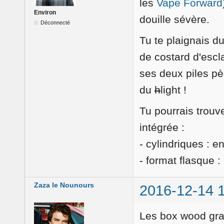
les
Vape Forward
Environ
douille sévère.
Déconnecté
Tu te plaignais du
de costard d'escl
ses deux piles pè
du
h
light !
Tu pourrais trouv
intégrée :
- cylindriques : e
- format flasque 
Zaza le Nounours
2016-12-14 
Les box wood gr