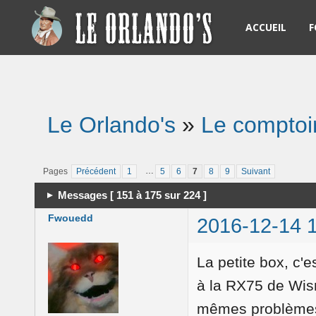
ACCUEIL
F
R
L
Le Orlando's
»
Le comptoi
R
N
…
Pages
Précédent
1
5
6
7
8
9
Suivant
Messages [ 151 à 175 sur 224 ]
S
Fwouedd
2016-12-14 
S
La petite box, c'
à la RX75 de Wism
mêmes problèmes