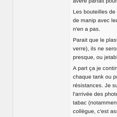
avéré parfait pou
Les bouteilles d
de manip avec leur
n'en a pas.
Parait que le pla
verre), ils ne se
presque, ou jetab
A part ça je cont
chaque tank ou p
résistances. Je s
l'arrivée des ph
tabac (notamment 
collègue, c'est as