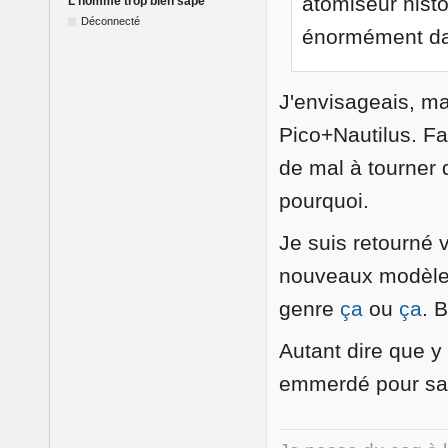
atomiseur histoi
L'homme trop bien sapé
Déconnecté
énormément dan
J'envisageais, ma
Pico+Nautilus. Fai
de mal à tourner 
pourquoi.
Je suis retourné 
nouveaux modèles
genre
ça
ou
ça
. 
Autant dire que y
emmerdé pour sav