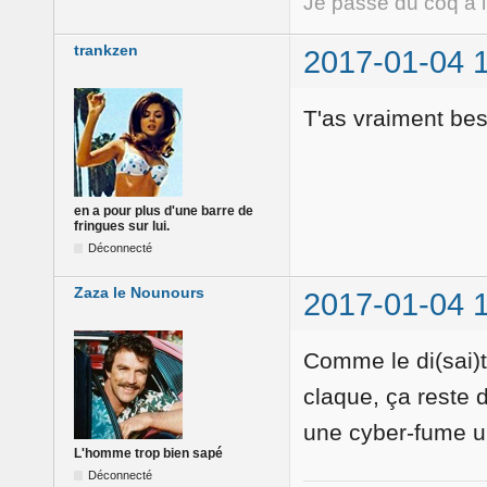
Je passe du coq à 
trankzen
2017-01-04 
T'as vraiment bes
en a pour plus d'une barre de
fringues sur lui.
Déconnecté
Zaza le Nounours
2017-01-04 
Comme le di(sai)t
claque, ça reste d
une cyber-fume un
L'homme trop bien sapé
Déconnecté