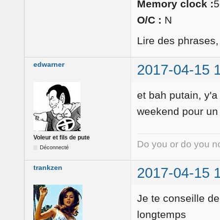
Memory clock :
5
O/C :
N
Lire des phrases
edwarner
2017-04-15 
et bah putain, y'a
weekend pour un tr
Voleur et fils de pute
Do you or do you no
Déconnecté
trankzen
2017-04-15 
Je te conseille de
longtemps