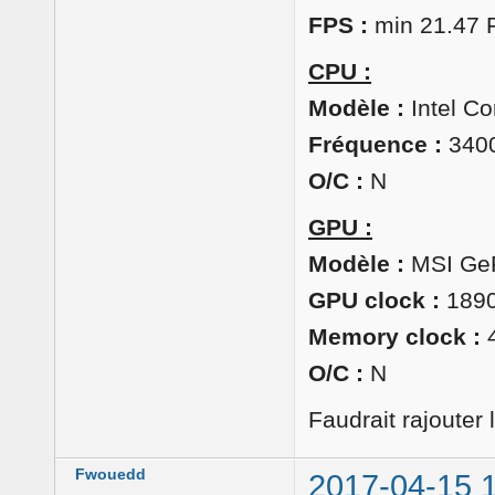
FPS :
min 21.47 
CPU :
Modèle :
Intel Co
Fréquence :
340
O/C :
N
GPU :
Modèle :
MSI Ge
GPU clock :
189
Memory clock :
4
O/C :
N
Faudrait rajouter 
Fwouedd
2017-04-15 