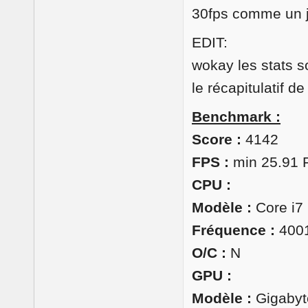
30fps comme un j
EDIT:
wokay les stats 
le récapitulatif de
Benchmark :
Score :
4142
FPS :
min 25.91 
CPU :
Modèle :
Core i7
Fréquence :
400
O/C :
N
GPU :
Modèle :
Gigabyt