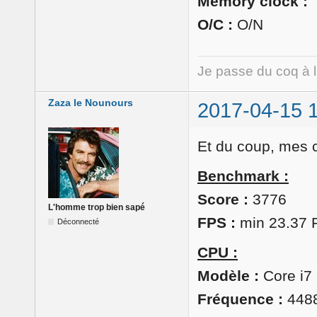
Memory clock :
O/C :
O/N
Je passe du coq à 
Zaza le Nounours
2017-04-15 
Et du coup, mes ch
Benchmark :
Score :
3776
L'homme trop bien sapé
FPS :
min 23.37 
Déconnecté
CPU :
Modèle :
Core i7
Fréquence :
4488