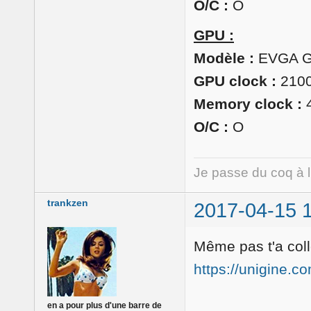
O/C :
O
GPU :
Modèle :
EVGA G
GPU clock :
210
Memory clock :
4
O/C :
O
Je passe du coq à 
trankzen
2017-04-15 
Même pas t'a coll
https://unigine.c
en a pour plus d'une barre de