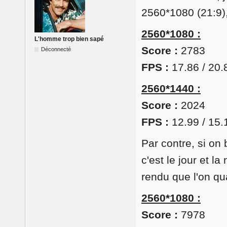
2560*1080 (21:9),
2560*1080 :
L'homme trop bien sapé
Score :
2783
Déconnecté
FPS :
17.86 / 20.
2560*1440 :
Score :
2024
FPS :
12.99 / 15.
Par contre, si on
c'est le jour et l
rendu que l'on qu
2560*1080 :
Score :
7978