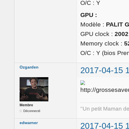
O/C : Y
GPU :
Modèle :
PALIT 
GPU clock :
2002
Memory clock :
5
O/C : Y (bios Pr
Ozgarden
2017-04-15 
Membre
''Un petit Maman de 
Déconnecté
edwarner
2017-04-15 