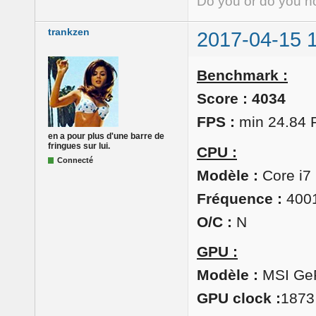
Do you or do you no
trankzen
2017-04-15 
Benchmark :
Score : 4034
FPS :
min 24.84 
en a pour plus d'une barre de
fringues sur lui.
CPU :
Connecté
Modèle :
Core i7
Fréquence :
400
O/C :
N
GPU :
Modèle :
MSI Ge
GPU clock :
1873