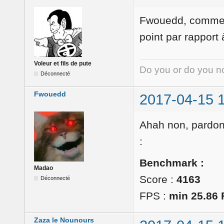
Fwouedd, comment
point par rapport
Voleur et fils de pute
Do you or do you no
Déconnecté
Fwouedd
2017-04-15 
Ahah non, pardon,
:
Benchmark :
Madao
Score :
4163
Déconnecté
FPS :
min 25.86 
Zaza le Nounours