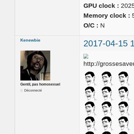
GPU clock :
202
Memory clock :
5
O/C :
N
Kenewbie
2017-04-15 
Gentil, pas homosexuel
Déconnecté