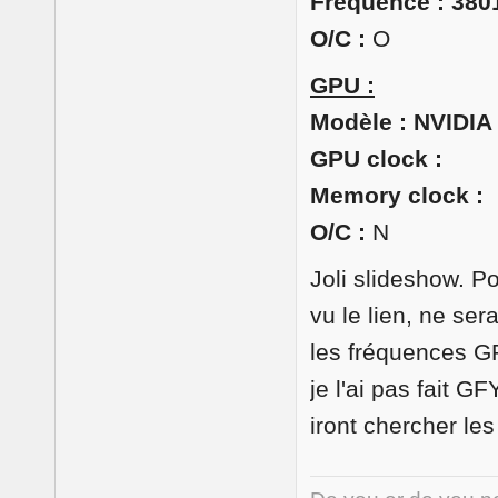
Fréquence : 38
O/C :
O
GPU :
Modèle : NVIDI
GPU clock :
Memory clock :
O/C :
N
Joli slideshow. Po
vu le lien, ne ser
les fréquences G
je l'ai pas fait GF
iront chercher le