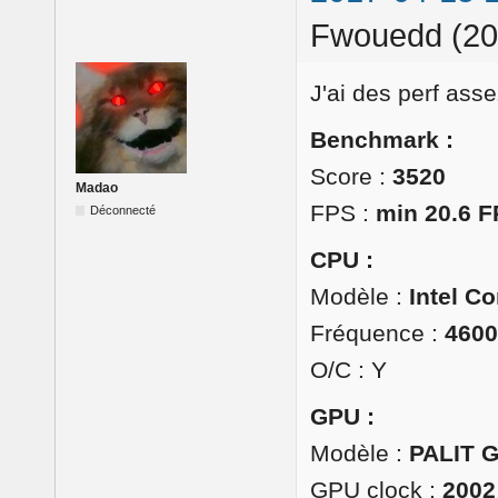
Fwouedd (20
J'ai des perf ass
Benchmark :
Score :
3520
Madao
FPS :
min 20.6 F
Déconnecté
CPU :
Modèle :
Intel Co
Fréquence :
460
O/C : Y
GPU :
Modèle :
PALIT 
GPU clock :
2002