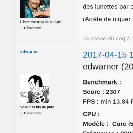
des lunettes par 
(Arrête de niquer
L'homme trop bien sapé
Déconnecté
Je passe du coq à 
edwarner
2017-04-15 
edwarner (20
Benchmark :
Score : 2307
FPS :
min 13.84 
Voleur et fils de pute
CPU :
Déconnecté
Modèle : Core i